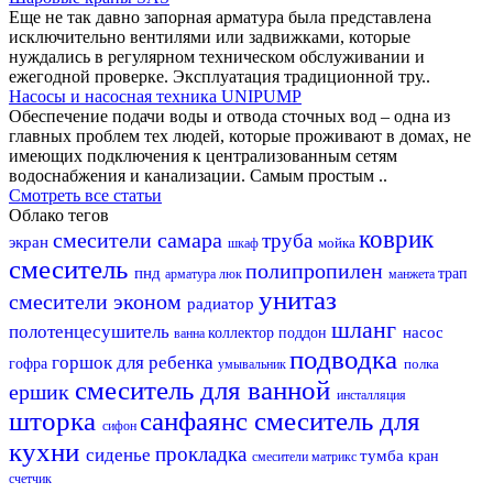
Еще не так давно запорная арматура была представлена
исключительно вентилями или задвижками, которые
нуждались в регулярном техническом обслуживании и
ежегодной проверке. Эксплуатация традиционной тру..
Насосы и насосная техника UNIPUMP
Обеспечение подачи воды и отвода сточных вод – одна из
главных проблем тех людей, которые проживают в домах, не
имеющих подключения к централизованным сетям
водоснабжения и канализации. Самым простым ..
Смотреть все статьи
Облако тегов
коврик
смесители самара
труба
экран
мойка
шкаф
смеситель
полипропилен
пнд
трап
арматура
люк
манжета
унитаз
смесители эконом
радиатор
шланг
полотенцесушитель
насос
коллектор
поддон
ванна
подводка
горшок для ребенка
гофра
полка
умывальник
смеситель для ванной
ершик
инсталляция
шторка
санфаянс
смеситель для
сифон
кухни
прокладка
сиденье
тумба
кран
смесители матрикс
счетчик