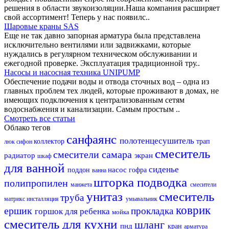
решения в области звукоизоляции.Наша компания расширяет
свой ассортимент! Теперь у нас появилс..
Шаровые краны SAS
Еще не так давно запорная арматура была представлена
исключительно вентилями или задвижками, которые
нуждались в регулярном техническом обслуживании и
ежегодной проверке. Эксплуатация традиционной тру..
Насосы и насосная техника UNIPUMP
Обеспечение подачи воды и отвода сточных вод – одна из
главных проблем тех людей, которые проживают в домах, не
имеющих подключения к централизованным сетям
водоснабжения и канализации. Самым простым ..
Смотреть все статьи
Облако тегов
санфаянс
полотенцесушитель
коллектор
трап
люк
сифон
смеситель
смесители самара
радиатор
экран
шкаф
для ванной
сиденье
насос
поддон
гофра
ванна
шторка
подводка
полипропилен
манжета
смесители
унитаз
смеситель
труба
матрикс
инсталляция
умывальник
коврик
ершик
прокладка
горшок для ребенка
мойка
смеситель для кухни
шланг
пнд
кран
арматура