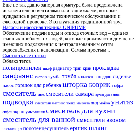
Еще не так давно запорная арматура была представлена
исключительно вентилями или задвижками, которые
нуждались в регулярном техническом обслуживании и
ежегодной проверке. Эксплуатация традиционной тру..
Насосы и насосная техника UNIPUMP
Обеспечение подачи воды и отвода сточных вод – одна из
главных проблем тех людей, которые проживают в домах, не
имеющих подключения к централизованным сетям
водоснабжения и канализации. Самым простым ..
Смотреть все статьи
Облако тегов
полипропилен
прокладка
радиатор
трап
кран
шкаф
санфаянс
труба
сиденье
тумба
коллектор
поддон
счетчик
шторка
коврик
горшок для ребенка
насос
гофра
смеситель
смесители самара
люк
арматура
ванна
подводка
унитаз
пнд
полка
мойка
смесители матрикс
манжета
смеситель для кухни
экран
сифон
умывальник
смеситель для ванной
смесители эконом
шланг
ершик
полотенцесушитель
инсталляция