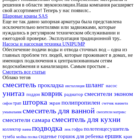
решения в области звукоизоляции.Наша компания расширяет
свой ассортимент! Теперь у нас появилс..
Шаровые краны SAS
Еще не так давно запорная арматура была представлена
исключительно вентилями или задвижками, которые
нуждались в регулярном техническом обслуживании и
ежегодной проверке. Эксплуатация традиционной тру..
Насосы и насосная техника UNIPUMP
Обеспечение подачи воды и отвода сточных вод – одна из
главных проблем тех людей, которые проживают в домах, не
имеющих подключения к централизованным сетям
водоснабжения и канализации. Самым простым ..
Смотреть все статьи
Облако тегов
смеситель
шланг
прокладка
насос
инсталляция
унитаз
коврик
смесители эконом
радиатор
поддон
шторка
полипропилен
экран
трап
сифон
счетчик
манжета
смеситель для ванной
умывальник
смесители матрикс
смеситель для кухни
смесители самара
подводка
полотенцесушитель
коллектор
гофра
ванна
люк
ершик
сиденье
горшок для ребенка
тумба
мойка
полка
кран