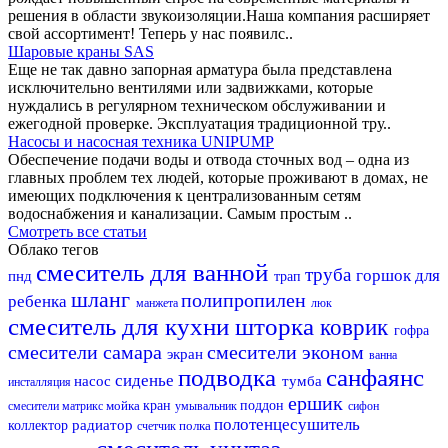
решения в области звукоизоляции.Наша компания расширяет
свой ассортимент! Теперь у нас появилс..
Шаровые краны SAS
Еще не так давно запорная арматура была представлена
исключительно вентилями или задвижками, которые
нуждались в регулярном техническом обслуживании и
ежегодной проверке. Эксплуатация традиционной тру..
Насосы и насосная техника UNIPUMP
Обеспечение подачи воды и отвода сточных вод – одна из
главных проблем тех людей, которые проживают в домах, не
имеющих подключения к централизованным сетям
водоснабжения и канализации. Самым простым ..
Смотреть все статьи
Облако тегов
смеситель для ванной
труба
горшок для
пнд
трап
шланг
полипропилен
ребенка
манжета
люк
смеситель для кухни
шторка
коврик
гофра
смесители самара
смесители эконом
экран
ванна
подводка
санфаянс
сиденье
насос
тумба
инсталляция
ершик
мойка
кран
поддон
смесители матрикс
умывальник
сифон
полотенцесушитель
радиатор
коллектор
полка
счетчик