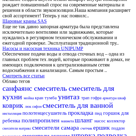
рождает повышенный спрос на современные материалы и
решения в области звукоизоляции.Наша компания расширяет
свой ассортимент! Теперь у нас появилс..
Шаровые краны SAS
Еще не так давно запорная арматура была представлена
исключительно вентилями или задвижками, которые
нуждались в регулярном техническом обслуживании и
ежегодной проверке. Эксплуатация традиционной тру..
Насосы и насосная техника UNIPUMP
Обеспечение подачи воды и отвода сточных вод – одна из
главных проблем тех людей, которые проживают в домах, не
имеющих подключения к централизованным сетям
водоснабжения и канализации. Самым простым ..
Смотреть все статьи
Облако тегов
санфаянс
смеситель
смеситель для
кухни
унитаз
тумба
мойка
кран
трап
гофра
арматура
шкаф
смеситель для ванной
коврик
люк
сифон
прокладка
полотенцесушитель
горшок для
пнд
инсталляция
шланг
полипропилен
ребенка
насос
коллектор
манжета
смесители самара
ершик
поддон
смесители матрикс
счетчик
шторка
подводка
смесители эконом