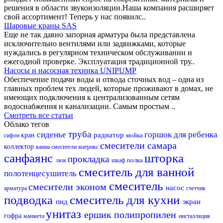
решения в области звукоизоляции.Наша компания расширяет
свой ассортимент! Теперь у нас появилс..
Шаровые краны SAS
Еще не так давно запорная арматура была представлена
исключительно вентилями или задвижками, которые
нуждались в регулярном техническом обслуживании и
ежегодной проверке. Эксплуатация традиционной тру..
Насосы и насосная техника UNIPUMP
Обеспечение подачи воды и отвода сточных вод – одна из
главных проблем тех людей, которые проживают в домах, не
имеющих подключения к централизованным сетям
водоснабжения и канализации. Самым простым ..
Смотреть все статьи
Облако тегов
труба
сиденье
горшок для ребенка
радиатор
кран
мойка
сифон
смесители самара
коллектор
ванна
смесители матрикс
санфаянс
шторка
прокладка
полка
люк
шкаф
смеситель для ванной
полотенцесушитель
смеситель
смесители эконом
насос
арматура
счетчик
подводка
смеситель для кухни
пнд
экран
унитаз
ершик
полипропилен
гофра
манжета
инсталляция