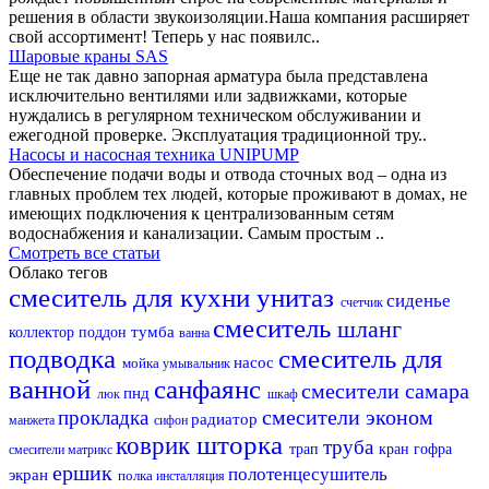
решения в области звукоизоляции.Наша компания расширяет
свой ассортимент! Теперь у нас появилс..
Шаровые краны SAS
Еще не так давно запорная арматура была представлена
исключительно вентилями или задвижками, которые
нуждались в регулярном техническом обслуживании и
ежегодной проверке. Эксплуатация традиционной тру..
Насосы и насосная техника UNIPUMP
Обеспечение подачи воды и отвода сточных вод – одна из
главных проблем тех людей, которые проживают в домах, не
имеющих подключения к централизованным сетям
водоснабжения и канализации. Самым простым ..
Смотреть все статьи
Облако тегов
смеситель для кухни
унитаз
сиденье
счетчик
смеситель
шланг
тумба
коллектор
поддон
ванна
подводка
смеситель для
насос
мойка
умывальник
ванной
санфаянс
смесители самара
пнд
люк
шкаф
смесители эконом
прокладка
радиатор
манжета
сифон
шторка
коврик
труба
трап
кран
гофра
смесители матрикс
ершик
полотенцесушитель
экран
полка
инсталляция