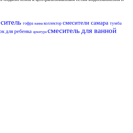
еситель
смесители самара
тумба
гофра
коллектор
ванна
смеситель для ванной
ок для ребенка
арматура