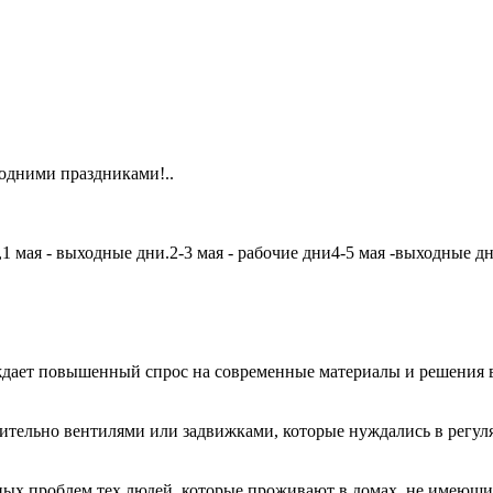
одними праздниками!..
мая - выходные дни.2-3 мая - рабочие дни4-5 мая -выходные дни6
дает повышенный спрос на современные материалы и решения в
чительно вентилями или задвижками, которые нуждались в регу
авных проблем тех людей, которые проживают в домах, не имеющ