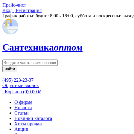
Прайс-лист
Вход | Регистрация
График работы:
будни: 8:00 - 18:00, суббота и воскресенье вых
Сантехника
оптом
найти
(495) 223-23-37
Обратный звонок
Корзина
(0)
0.00
₽
О фирме
Новости
Статьи
Новинки каталога
Хиты продаж
Акции