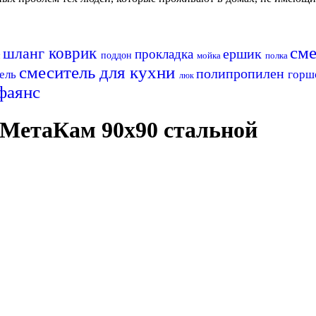
см
шланг
коврик
ершик
прокладка
поддон
мойка
полка
я
смеситель для кухни
полипропилен
тель
горш
люк
фаянс
 МетаКам 90х90 стальной