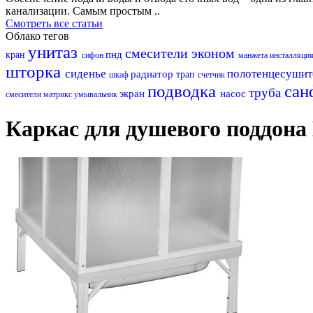
канализации. Самым простым ..
Смотреть все статьи
Облако тегов
унитаз
смесители эконом
пнд
кран
сифон
манжета
инсталляци
шторка
сиденье
полотенцесуши
радиатор
трап
шкаф
счетчик
подводка
сан
труба
экран
насос
смесители матрикс
умывальник
Каркас для душевого поддона