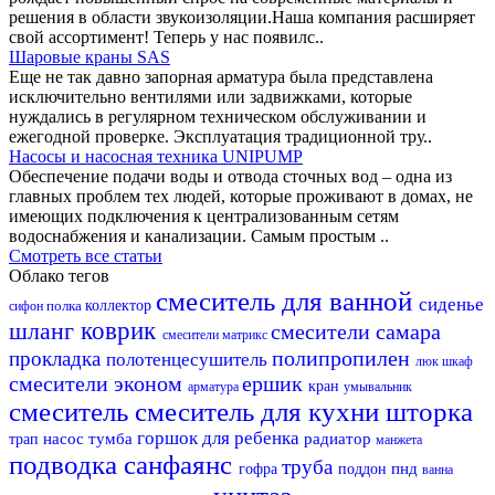
решения в области звукоизоляции.Наша компания расширяет
свой ассортимент! Теперь у нас появилс..
Шаровые краны SAS
Еще не так давно запорная арматура была представлена
исключительно вентилями или задвижками, которые
нуждались в регулярном техническом обслуживании и
ежегодной проверке. Эксплуатация традиционной тру..
Насосы и насосная техника UNIPUMP
Обеспечение подачи воды и отвода сточных вод – одна из
главных проблем тех людей, которые проживают в домах, не
имеющих подключения к централизованным сетям
водоснабжения и канализации. Самым простым ..
Смотреть все статьи
Облако тегов
смеситель для ванной
сиденье
полка
коллектор
сифон
шланг
коврик
смесители самара
смесители матрикс
полипропилен
прокладка
полотенцесушитель
люк
шкаф
смесители эконом
ершик
кран
арматура
умывальник
смеситель
смеситель для кухни
шторка
горшок для ребенка
насос
тумба
радиатор
трап
манжета
подводка
санфаянс
труба
пнд
гофра
поддон
ванна