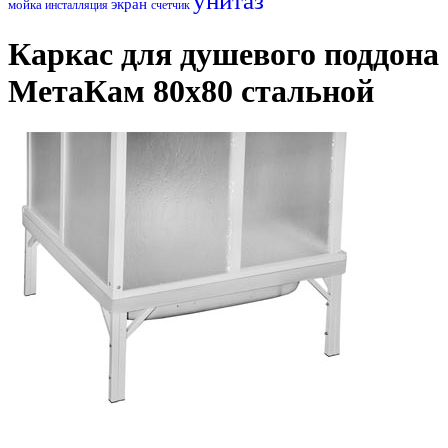
унитаз
экран
мойка
инсталляция
счетчик
Каркас для душевого поддона
МетаКам 80х80 стальной