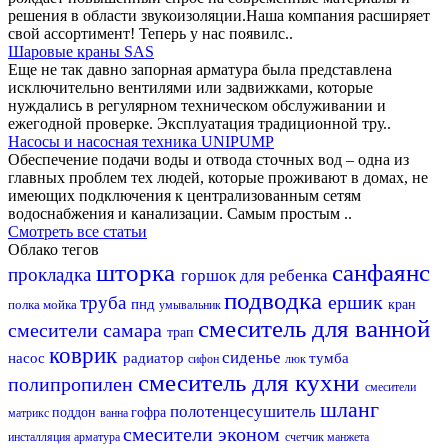
решения в области звукоизоляции.Наша компания расширяет
свой ассортимент! Теперь у нас появилс..
Шаровые краны SAS
Еще не так давно запорная арматура была представлена
исключительно вентилями или задвижками, которые
нуждались в регулярном техническом обслуживании и
ежегодной проверке. Эксплуатация традиционной тру..
Насосы и насосная техника UNIPUMP
Обеспечение подачи воды и отвода сточных вод – одна из
главных проблем тех людей, которые проживают в домах, не
имеющих подключения к централизованным сетям
водоснабжения и канализации. Самым простым ..
Смотреть все статьи
Облако тегов
шторка
санфаянс
прокладка
горшок для ребенка
подводка
ершик
труба
пнд
полка
мойка
кран
умывальник
смеситель для ванной
смесители самара
трап
коврик
сиденье
насос
радиатор
тумба
сифон
люк
смеситель для кухни
полипропилен
смесители
шланг
полотенцесушитель
поддон
гофра
матрикс
ванна
смесители эконом
инсталляция
арматура
счетчик
манжета