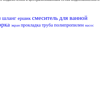
з
смеситель для ванной
шланг
ершик
орка
полипропилен
прокладка
труба
экран
насос