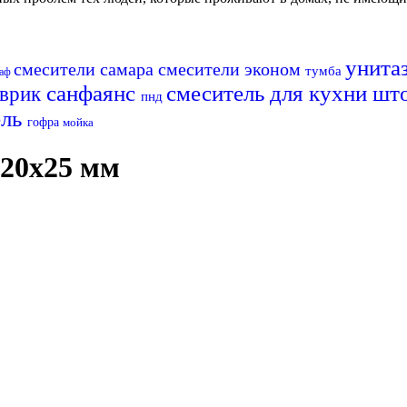
унита
смесители самара
смесители эконом
тумба
аф
санфаянс
смеситель для кухни
шт
оврик
пнд
ель
гофра
мойка
х20х25 мм