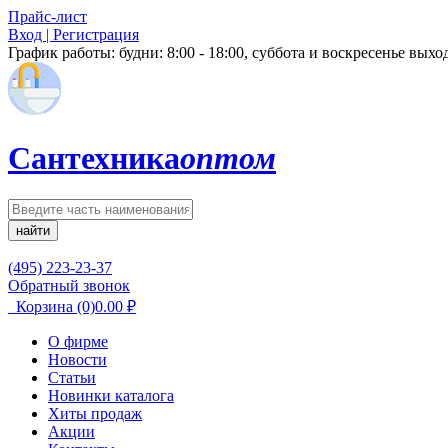
Прайс-лист
Вход | Регистрация
График работы:
будни: 8:00 - 18:00, суббота и воскресенье вых
Сантехника
оптом
найти
(495) 223-23-37
Обратный звонок
Корзина
(0)
0.00
₽
О фирме
Новости
Статьи
Новинки каталога
Хиты продаж
Акции