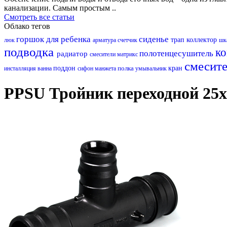
канализации. Самым простым ..
Смотреть все статьи
Облако тегов
горшок для ребенка
сиденье
трап
коллектор
люк
арматура
счетчик
шк
подводка
к
полотенцесушитель
радиатор
смесители матрикс
смесит
поддон
полка
кран
инсталляция
ванна
сифон
манжета
умывальник
PPSU Тройник переходной 25