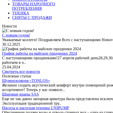
ТОВАРЫ НАРОДНОГО
ПОТРЕБЛЕНИЯ
УЦЕНКА
СНЯТЫ С ПРОДАЖИ
Новости
С новым годом!
Уважаемые коллеги! Поздравляем Всех с наступающими Новог
30.12.2025
График работы на майские праздники 2024
С наступающими праздниками!27 апреля рабочий день28,29,30,1 
работаем в о..
25.04.2024
Смотреть все новости
Полезные статьи
Шумоизоляция «TONLOS»
Желание создать акустический комфорт внутри помещений рож
ассортимент! Теперь у нас появилс..
Шаровые краны SAS
Еще не так давно запорная арматура была представлена исклю
Эксплуатация традиционной тру..
Насосы и насосная техника UNIPUMP
Обеспечение подачи воды и отвода сточных вод – одна из гл