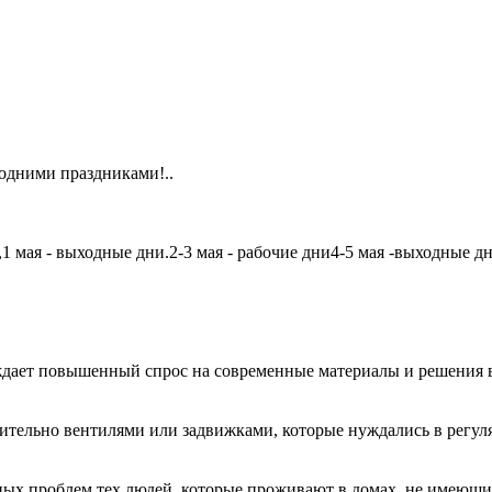
одними праздниками!..
мая - выходные дни.2-3 мая - рабочие дни4-5 мая -выходные дни6
дает повышенный спрос на современные материалы и решения в
чительно вентилями или задвижками, которые нуждались в регу
авных проблем тех людей, которые проживают в домах, не имеющ