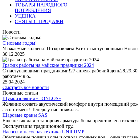
ТОВАРЫ НАРОДНОГО
ПОТРЕБЛЕНИЯ
УЦЕНКА
СНЯТЫ С ПРОДАЖИ
Новости
С новым годом!
Уважаемые коллеги! Поздравляем Всех с наступающими Новог
30.12.2025
График работы на майские праздники 2024
С наступающими праздниками!27 апреля рабочий день28,29,30,1 
работаем в о..
25.04.2024
Смотреть все новости
Полезные статьи
Шумоизоляция «TONLOS»
Желание создать акустический комфорт внутри помещений рож
ассортимент! Теперь у нас появилс..
Шаровые краны SAS
Еще не так давно запорная арматура была представлена исклю
Эксплуатация традиционной тру..
Насосы и насосная техника UNIPUMP
Обеспечение подачи воды и отвода сточных вод – одна из гл