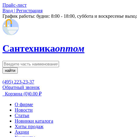
Прайс-лист
Вход | Регистрация
График работы:
будни: 8:00 - 18:00, суббота и воскресенье вых
Сантехника
оптом
найти
(495) 223-23-37
Обратный звонок
Корзина
(0)
0.00
₽
О фирме
Новости
Статьи
Новинки каталога
Хиты продаж
Акции