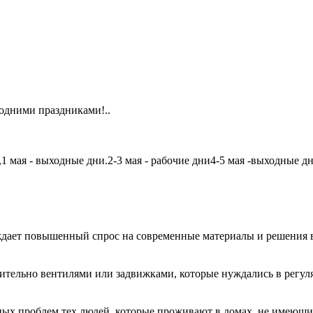
одними праздниками!..
мая - выходные дни.2-3 мая - рабочие дни4-5 мая -выходные дни6
дает повышенный спрос на современные материалы и решения в
чительно вентилями или задвижками, которые нуждались в регу
авных проблем тех людей, которые проживают в домах, не имеющ