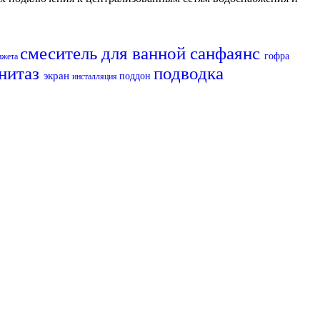
смеситель для ванной
санфаянс
гофра
нжета
нитаз
подводка
экран
поддон
инсталляция