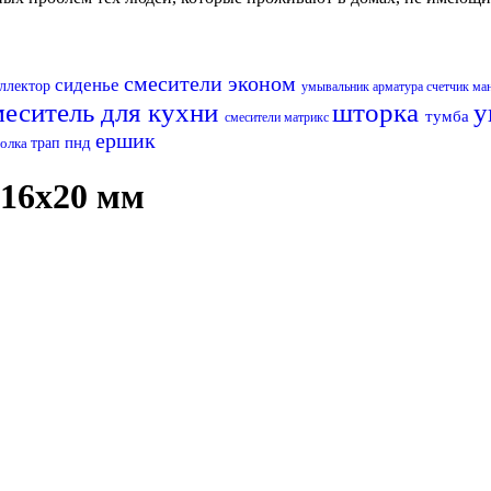
смесители эконом
сиденье
оллектор
умывальник
арматура
счетчик
ма
меситель для кухни
шторка
у
тумба
смесители матрикс
ершик
пнд
олка
трап
х16х20 мм