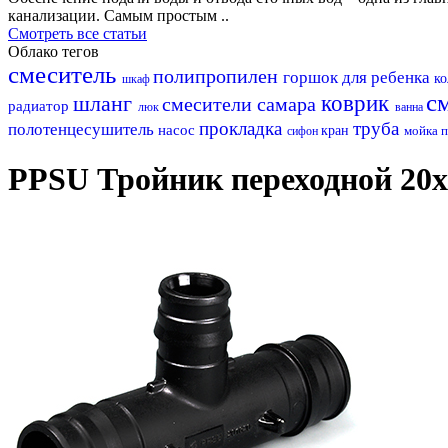
канализации. Самым простым ..
Смотреть все статьи
Облако тегов
смеситель
полипропилен
горшок для ребенка
к
шкаф
с
шланг
коврик
смесители самара
радиатор
люк
ванна
прокладка
труба
полотенцесушитель
насос
кран
мойка
п
сифон
PPSU Тройник переходной 20