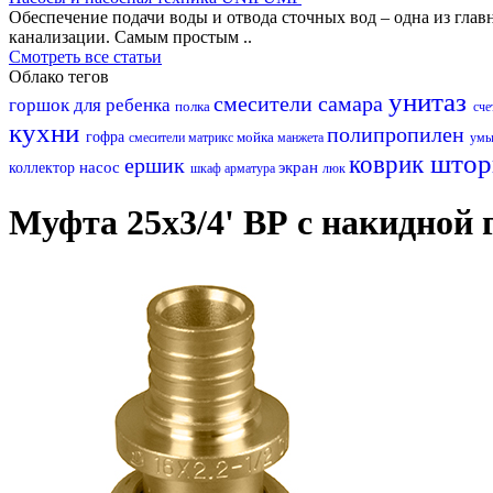
Обеспечение подачи воды и отвода сточных вод – одна из гл
канализации. Самым простым ..
Смотреть все статьи
Облако тегов
унитаз
смесители самара
горшок для ребенка
полка
сче
кухни
полипропилен
гофра
мойка
смесители матрикс
манжета
умы
штор
коврик
ершик
насос
экран
коллектор
шкаф
арматура
люк
Муфта 25х3/4' ВР с накидной 