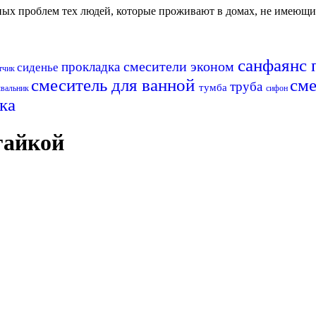
авных проблем тех людей, которые проживают в домах, не имеющ
санфаянс
смесители эконом
прокладка
сиденье
тчик
смеситель для ванной
см
труба
тумба
вальник
сифон
ка
гайкой