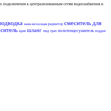
их подключения к централизованным сетям водоснабжения и
подводка
смеситель для
радиатор
ванна
инсталляция
еситель
шланг
полотенцесушитель
пнд
кран
трап
поддон