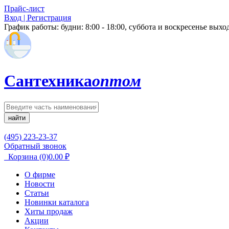
Прайс-лист
Вход | Регистрация
График работы:
будни: 8:00 - 18:00, суббота и воскресенье вых
Сантехника
оптом
найти
(495) 223-23-37
Обратный звонок
Корзина
(0)
0.00
₽
О фирме
Новости
Статьи
Новинки каталога
Хиты продаж
Акции