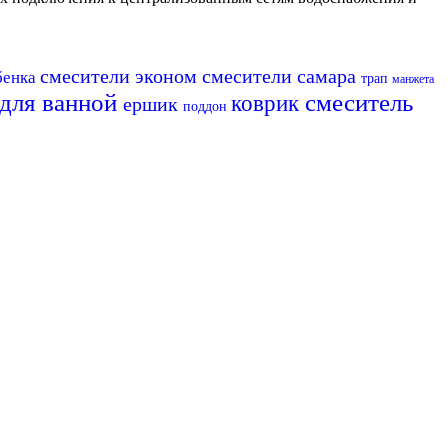
смесители эконом
смесители самара
бенка
трап
манжета
 для ванной
смеситель
коврик
ершик
поддон