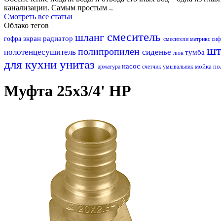
канализации. Самым простым ..
Смотреть все статьи
Облако тегов
смеситель
шланг
экран
радиатор
гофра
смесители матрикс
си
шт
полипропилен
полотенцесушитель
сиденье
тумба
люк
для кухни
унитаз
насос
мойка
по
арматура
счетчик
умывальник
Муфта 25х3/4' НР