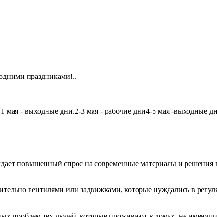
одними праздниками!..
мая - выходные дни.2-3 мая - рабочие дни4-5 мая -выходные дни6
дает повышенный спрос на современные материалы и решения в
чительно вентилями или задвижками, которые нуждались в регу
авных проблем тех людей, которые проживают в домах, не имеющ