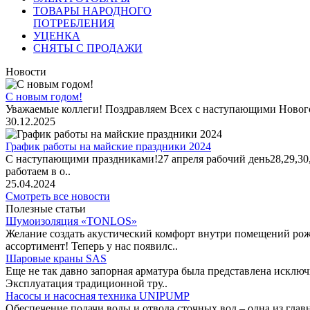
ТОВАРЫ НАРОДНОГО
ПОТРЕБЛЕНИЯ
УЦЕНКА
СНЯТЫ С ПРОДАЖИ
Новости
С новым годом!
Уважаемые коллеги! Поздравляем Всех с наступающими Новог
30.12.2025
График работы на майские праздники 2024
С наступающими праздниками!27 апреля рабочий день28,29,30,1 
работаем в о..
25.04.2024
Смотреть все новости
Полезные статьи
Шумоизоляция «TONLOS»
Желание создать акустический комфорт внутри помещений рож
ассортимент! Теперь у нас появилс..
Шаровые краны SAS
Еще не так давно запорная арматура была представлена исклю
Эксплуатация традиционной тру..
Насосы и насосная техника UNIPUMP
Обеспечение подачи воды и отвода сточных вод – одна из гл