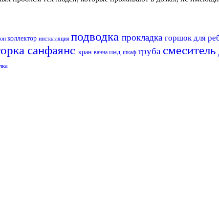
подводка
прокладка
горшок для ре
коллектор
фон
инсталляция
орка
санфаянс
смеситель
труба
пнд
кран
ванна
шкаф
лка