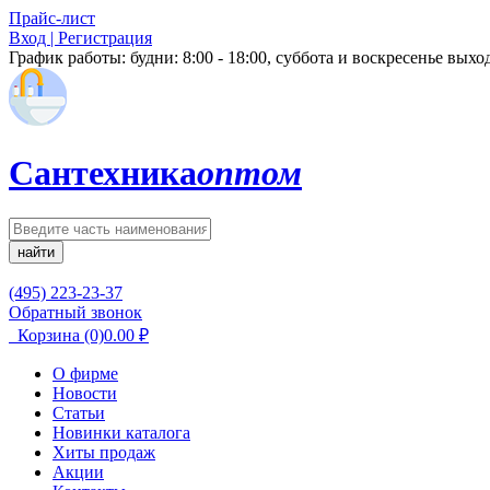
Прайс-лист
Вход | Регистрация
График работы:
будни: 8:00 - 18:00, суббота и воскресенье вых
Сантехника
оптом
найти
(495) 223-23-37
Обратный звонок
Корзина
(0)
0.00
₽
О фирме
Новости
Статьи
Новинки каталога
Хиты продаж
Акции