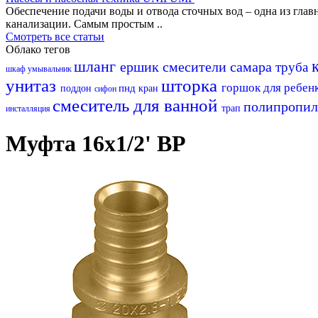
Обеспечение подачи воды и отвода сточных вод – одна из гл
канализации. Самым простым ..
Смотреть все статьи
Облако тегов
шланг
ершик
смесители самара
труба
шкаф
умывальник
унитаз
шторка
горшок для ребен
пнд
поддон
кран
сифон
смеситель для ванной
полипропи
трап
инсталляция
Муфта 16х1/2' ВР