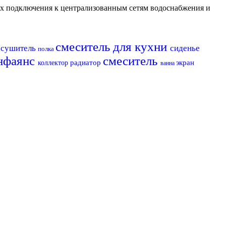
их подключения к централизованным сетям водоснабжения и
смеситель для кухни
есушитель
сиденье
полка
нфаянс
смеситель
радиатор
экран
коллектор
ванна