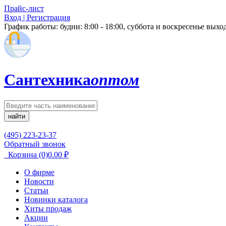
Прайс-лист
Вход | Регистрация
График работы:
будни: 8:00 - 18:00, суббота и воскресенье вых
Сантехника
оптом
найти
(495) 223-23-37
Обратный звонок
Корзина
(0)
0.00
₽
О фирме
Новости
Статьи
Новинки каталога
Хиты продаж
Акции