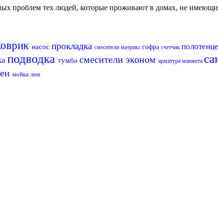
авных проблем тех людей, которые проживают в домах, не имеющ
коврик
прокладка
полотенц
насос
гофра
смесители матрикс
счетчик
подводка
са
смесители эконом
ка
тумба
арматура
манжета
лен
мойка
люк