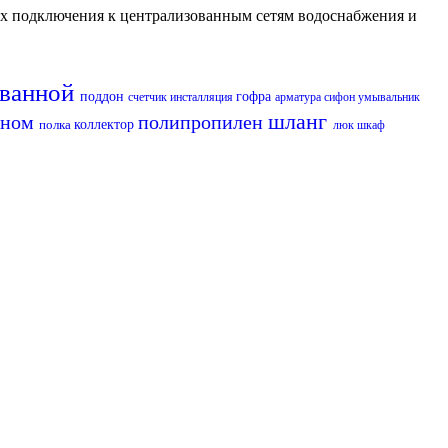
их подключения к централизованным сетям водоснабжения и
 ванной
поддон
гофра
счетчик
инсталляция
арматура
сифон
умывальник
шланг
оном
полипропилен
полка
коллектор
люк
шкаф