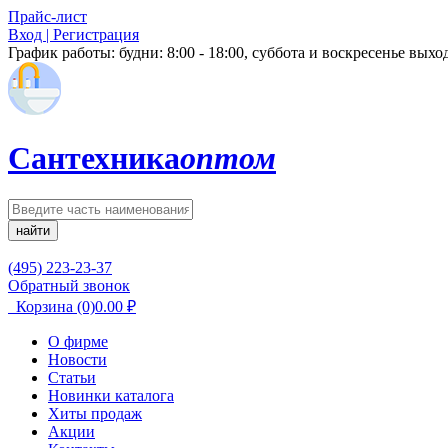
Прайс-лист
Вход | Регистрация
График работы:
будни: 8:00 - 18:00, суббота и воскресенье вых
Сантехника
оптом
найти
(495) 223-23-37
Обратный звонок
Корзина
(0)
0.00
₽
О фирме
Новости
Статьи
Новинки каталога
Хиты продаж
Акции