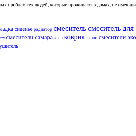
авных проблем тех людей, которые проживают в домах, не имеющ
смеситель
смеситель для
ладка
сиденье
радиатор
коврик
смесители самара
смесители эк
экран
кран
жета
ушитель