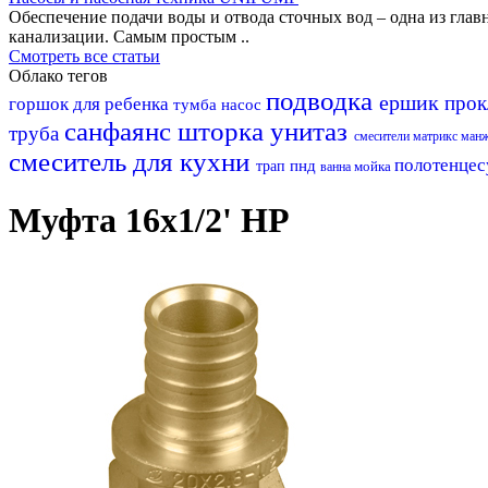
Обеспечение подачи воды и отвода сточных вод – одна из гл
канализации. Самым простым ..
Смотреть все статьи
Облако тегов
подводка
ершик
прок
горшок для ребенка
тумба
насос
санфаянс
шторка
унитаз
труба
смесители матрикс
ман
смеситель для кухни
полотенцес
пнд
трап
мойка
ванна
Муфта 16х1/2' НР