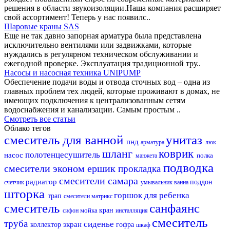
решения в области звукоизоляции.Наша компания расширяет
свой ассортимент! Теперь у нас появилс..
Шаровые краны SAS
Еще не так давно запорная арматура была представлена
исключительно вентилями или задвижками, которые
нуждались в регулярном техническом обслуживании и
ежегодной проверке. Эксплуатация традиционной тру..
Насосы и насосная техника UNIPUMP
Обеспечение подачи воды и отвода сточных вод – одна из
главных проблем тех людей, которые проживают в домах, не
имеющих подключения к централизованным сетям
водоснабжения и канализации. Самым простым ..
Смотреть все статьи
Облако тегов
смеситель для ванной
унитаз
пнд
арматура
люк
шланг
коврик
полотенцесушитель
насос
полка
манжета
подводка
смесители эконом
ершик
прокладка
смесители самара
радиатор
поддон
счетчик
умывальник
ванна
шторка
горшок для ребенка
трап
смесители матрикс
смеситель
санфаянс
мойка
кран
сифон
инсталляция
смеситель
труба
сиденье
экран
коллектор
гофра
шкаф