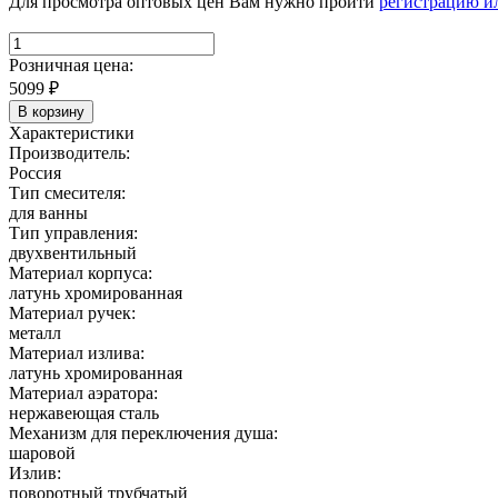
Для просмотра оптовых цен Вам нужно пройти
регистрацию и
Розничная цена:
5099
₽
В корзину
Характеристики
Производитель:
Россия
Тип смесителя:
для ванны
Тип управления:
двухвентильный
Материал корпуса:
латунь хромированная
Материал ручек:
металл
Материал излива:
латунь хромированная
Материал аэратора:
нержавеющая сталь
Механизм для переключения душа:
шаровой
Излив:
поворотный трубчатый