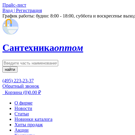
Прайс-лист
Вход | Регистрация
График работы:
будни: 8:00 - 18:00, суббота и воскресенье вых
Сантехника
оптом
найти
(495) 223-23-37
Обратный звонок
Корзина
(0)
0.00
₽
О фирме
Новости
Статьи
Новинки каталога
Хиты продаж
Акции