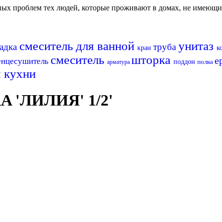
авных проблем тех людей, которые проживают в домах, не имеющ
смеситель для ванной
унитаз
адка
труба
кран
к
смеситель
шторка
е
енцесушитель
поддон
полка
арматура
я кухни
A 'ЛИЛИЯ' 1/2'