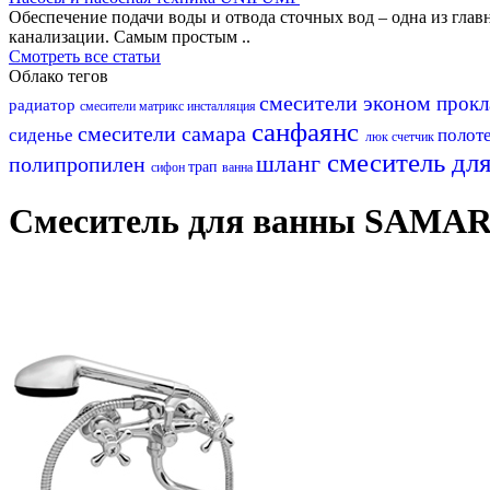
Обеспечение подачи воды и отвода сточных вод – одна из гл
канализации. Самым простым ..
Смотреть все статьи
Облако тегов
смесители эконом
прокл
радиатор
смесители матрикс
инсталляция
санфаянс
смесители самара
сиденье
полот
люк
счетчик
смеситель дл
шланг
полипропилен
трап
сифон
ванна
Смеситель для ванны SAMAR