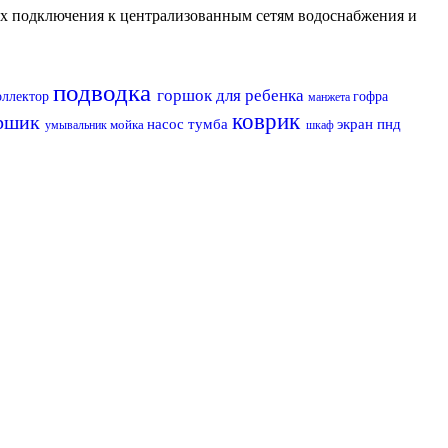
их подключения к централизованным сетям водоснабжения и
подводка
горшок для ребенка
оллектор
гофра
манжета
коврик
ршик
насос
тумба
экран
пнд
мойка
умывальник
шкаф