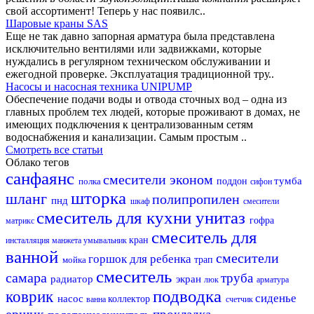
свой ассортимент! Теперь у нас появилс..
Шаровые краны SAS
Еще не так давно запорная арматура была представлена
исключительно вентилями или задвижками, которые
нуждались в регулярном техническом обслуживании и
ежегодной проверке. Эксплуатация традиционной тру..
Насосы и насосная техника UNIPUMP
Обеспечение подачи воды и отвода сточных вод – одна из
главных проблем тех людей, которые проживают в домах, не
имеющих подключения к централизованным сетям
водоснабжения и канализации. Самым простым ..
Смотреть все статьи
Облако тегов
санфаянс
смесители эконом
тумба
полка
поддон
сифон
шторка
шланг
полипропилен
пнд
шкаф
смесители
смеситель для кухни
унитаз
гофра
матрикс
смеситель для
кран
инсталляция
манжета
умывальник
ванной
смесители
горшок для ребенка
мойка
трап
смеситель
самара
труба
радиатор
экран
люк
арматура
подводка
коврик
сиденье
насос
коллектор
ванна
счетчик
ершик