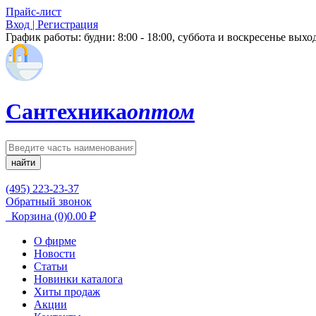
Прайс-лист
Вход | Регистрация
График работы:
будни: 8:00 - 18:00, суббота и воскресенье вых
Сантехника
оптом
найти
(495) 223-23-37
Обратный звонок
Корзина
(0)
0.00
₽
О фирме
Новости
Статьи
Новинки каталога
Хиты продаж
Акции