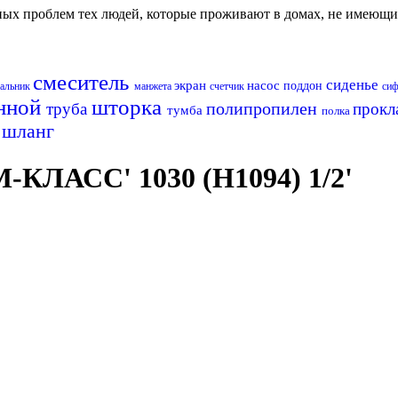
авных проблем тех людей, которые проживают в домах, не имеющ
смеситель
сиденье
экран
насос
поддон
альник
манжета
счетчик
си
анной
шторка
полипропилен
труба
прокл
тумба
полка
шланг
н
КЛАСС' 1030 (H1094) 1/2'