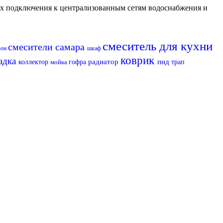
их подключения к централизованным сетям водоснабжения и
смеситель для кухни
смесители самара
фон
шкаф
коврик
адка
радиатор
пнд
коллектор
мойка
гофра
трап