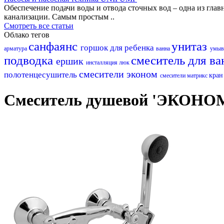
Обеспечение подачи воды и отвода сточных вод – одна из гл
канализации. Самым простым ..
Смотреть все статьи
Облако тегов
санфаянс
унитаз
горшок для ребенка
арматура
ванна
умыв
подводка
смеситель для в
ершик
инсталляция
люк
смесители эконом
полотенцесушитель
кра
смесители матрикс
Смеситель душевой 'ЭКОНОМ-