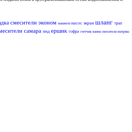
шланг
смесители эконом
адка
насос
экран
трап
манжета
месители самара
ершик
пнд
гофра
счетчик
ванна
смесители матрикс