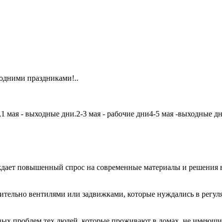
одними праздниками!..
мая - выходные дни.2-3 мая - рабочие дни4-5 мая -выходные дни6
дает повышенный спрос на современные материалы и решения в
чительно вентилями или задвижками, которые нуждались в регу
авных проблем тех людей, которые проживают в домах, не имеющ