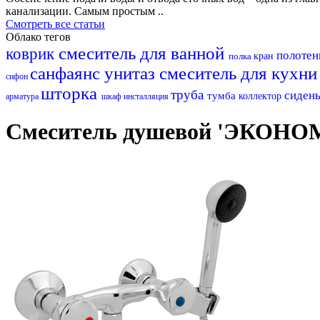
канализации. Самым простым ..
Смотреть все статьи
Облако тегов
смеситель для ванной
коврик
полоте
полка
кран
санфаянс
унитаз
смеситель для кухн
сифон
шторка
труба
сиден
тумба
коллектор
арматура
шкаф
инсталляция
Смеситель душевой 'ЭКОНОМ-