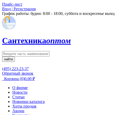
Прайс-лист
Вход | Регистрация
График работы:
будни: 8:00 - 18:00, суббота и воскресенье вых
Сантехника
оптом
найти
(495) 223-23-37
Обратный звонок
Корзина
(0)
0.00
₽
О фирме
Новости
Статьи
Новинки каталога
Хиты продаж
Акции