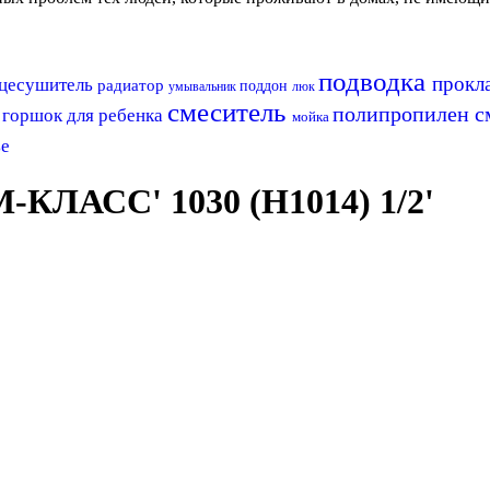
подводка
прокл
нцесушитель
радиатор
поддон
умывальник
люк
и
смеситель
полипропилен
с
горшок для ребенка
мойка
ье
КЛАСС' 1030 (H1014) 1/2'