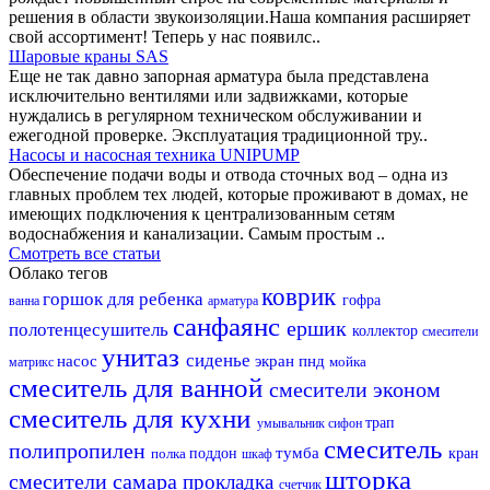
решения в области звукоизоляции.Наша компания расширяет
свой ассортимент! Теперь у нас появилс..
Шаровые краны SAS
Еще не так давно запорная арматура была представлена
исключительно вентилями или задвижками, которые
нуждались в регулярном техническом обслуживании и
ежегодной проверке. Эксплуатация традиционной тру..
Насосы и насосная техника UNIPUMP
Обеспечение подачи воды и отвода сточных вод – одна из
главных проблем тех людей, которые проживают в домах, не
имеющих подключения к централизованным сетям
водоснабжения и канализации. Самым простым ..
Смотреть все статьи
Облако тегов
коврик
горшок для ребенка
гофра
ванна
арматура
санфаянс
ершик
полотенцесушитель
коллектор
смесители
унитаз
сиденье
насос
экран
пнд
мойка
матрикс
смеситель для ванной
смесители эконом
смеситель для кухни
трап
умывальник
сифон
смеситель
полипропилен
тумба
полка
поддон
кран
шкаф
шторка
смесители самара
прокладка
счетчик