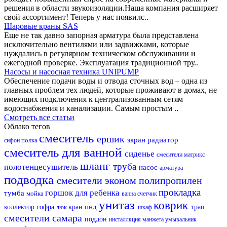
решения в области звукоизоляции.Наша компания расширяет
свой ассортимент! Теперь у нас появилс..
Шаровые краны SAS
Еще не так давно запорная арматура была представлена
исключительно вентилями или задвижками, которые
нуждались в регулярном техническом обслуживании и
ежегодной проверке. Эксплуатация традиционной тру..
Насосы и насосная техника UNIPUMP
Обеспечение подачи воды и отвода сточных вод – одна из
главных проблем тех людей, которые проживают в домах, не
имеющих подключения к централизованным сетям
водоснабжения и канализации. Самым простым ..
Смотреть все статьи
Облако тегов
смеситель
ершик
экран
радиатор
полка
сифон
смеситель для ванной
сиденье
смесители матрикс
шланг
труба
полотенцесушитель
насос
арматура
подводка
смесители эконом
полипропилен
прокладка
горшок для ребенка
тумба
мойка
ванна
счетчик
унитаз
коврик
пнд
коллектор
гофра
кран
трап
люк
шкаф
смесители самара
поддон
инсталляция
манжета
умывальник