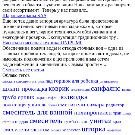
решения в области звукоизоляции.Наша компания расширяет
свой ассортимент! Теперь у нас появилс..
Шаровые краны SAS
Еще не так давно запорная арматура была представлена
исключительно вентилями или задвижками, которые
нуждались в регулярном техническом обслуживании и
ежегодной проверке. Эксплуатация традиционной тру..
Насосы и насосная техника UNIPUMP
Обеспечение подачи воды и отвода сточных вод – одна из
главных проблем тех людей, которые проживают в домах, не
имеющих подключения к централизованным сетям
водоснабжения и канализации. Самым простым ..
Смотреть все статьи
Облако тегов
горшок для ребенка
пнд
манжета
смесители матрикс
умывальник
санфаянс
шланг
коврик
прокладка
инсталляция
ванна
подводка
ершик
труба
экран
сифон
смесители самара
полотенцесушитель
радиатор
полка
смеситель для ванной
полипропилен
трап
шкаф
смеситель
унитаз
тумба
насос
поддон
кран
счетчик
шторка
смесители эконом
мойка
коллектор
арматура