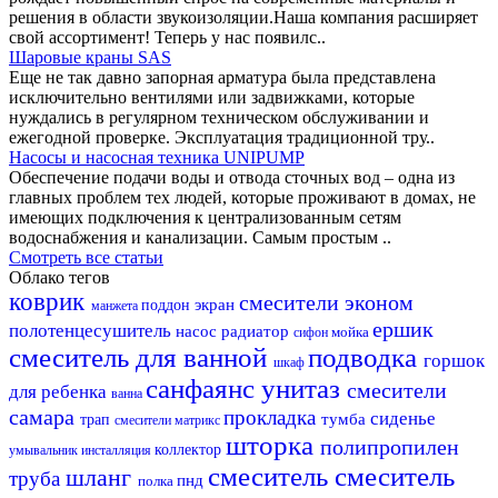
решения в области звукоизоляции.Наша компания расширяет
свой ассортимент! Теперь у нас появилс..
Шаровые краны SAS
Еще не так давно запорная арматура была представлена
исключительно вентилями или задвижками, которые
нуждались в регулярном техническом обслуживании и
ежегодной проверке. Эксплуатация традиционной тру..
Насосы и насосная техника UNIPUMP
Обеспечение подачи воды и отвода сточных вод – одна из
главных проблем тех людей, которые проживают в домах, не
имеющих подключения к централизованным сетям
водоснабжения и канализации. Самым простым ..
Смотреть все статьи
Облако тегов
коврик
смесители эконом
экран
поддон
манжета
ершик
полотенцесушитель
насос
радиатор
мойка
сифон
смеситель для ванной
подводка
горшок
шкаф
санфаянс
унитаз
смесители
для ребенка
ванна
самара
прокладка
сиденье
тумба
трап
смесители матрикс
шторка
полипропилен
коллектор
умывальник
инсталляция
смеситель
смеситель
шланг
труба
пнд
полка