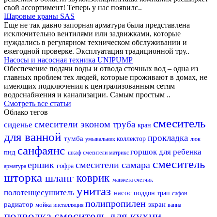
свой ассортимент! Теперь у нас появилс..
Шаровые краны SAS
Еще не так давно запорная арматура была представлена
исключительно вентилями или задвижками, которые
нуждались в регулярном техническом обслуживании и
ежегодной проверке. Эксплуатация традиционной тру..
Насосы и насосная техника UNIPUMP
Обеспечение подачи воды и отвода сточных вод – одна из
главных проблем тех людей, которые проживают в домах, не
имеющих подключения к централизованным сетям
водоснабжения и канализации. Самым простым ..
Смотреть все статьи
Облако тегов
смеситель
смесители эконом
труба
сиденье
кран
для ванной
прокладка
тумба
коллектор
умывальник
люк
санфаянс
горшок для ребенка
пнд
шкаф
смесители матрикс
смеситель
ершик
смесители самара
гофра
арматура
шторка
шланг
коврик
манжета
счетчик
унитаз
полотенцесушитель
насос
поддон
трап
сифон
полипропилен
радиатор
экран
мойка
инсталляция
ванна
подводка
смеситель для кухни