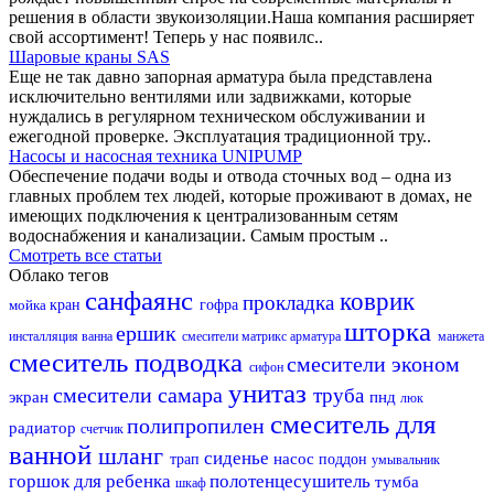
решения в области звукоизоляции.Наша компания расширяет
свой ассортимент! Теперь у нас появилс..
Шаровые краны SAS
Еще не так давно запорная арматура была представлена
исключительно вентилями или задвижками, которые
нуждались в регулярном техническом обслуживании и
ежегодной проверке. Эксплуатация традиционной тру..
Насосы и насосная техника UNIPUMP
Обеспечение подачи воды и отвода сточных вод – одна из
главных проблем тех людей, которые проживают в домах, не
имеющих подключения к централизованным сетям
водоснабжения и канализации. Самым простым ..
Смотреть все статьи
Облако тегов
санфаянс
коврик
прокладка
мойка
кран
гофра
шторка
ершик
инсталляция
ванна
смесители матрикс
арматура
манжета
смеситель
подводка
смесители эконом
сифон
унитаз
смесители самара
труба
экран
пнд
люк
смеситель для
полипропилен
радиатор
счетчик
ванной
шланг
сиденье
насос
трап
поддон
умывальник
горшок для ребенка
полотенцесушитель
тумба
шкаф