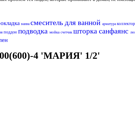
смеситель для ванной
рокладка
коллекто
ванна
арматура
подводка
шторка
санфаянс
поддон
мойка
ия
счетчик
лю
лен
0(600)-4 'МАРИЯ' 1/2'