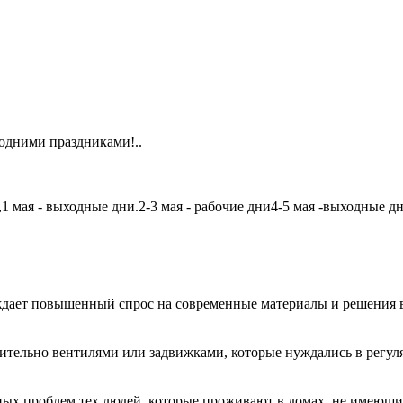
одними праздниками!..
мая - выходные дни.2-3 мая - рабочие дни4-5 мая -выходные дни6
дает повышенный спрос на современные материалы и решения в
чительно вентилями или задвижками, которые нуждались в регу
авных проблем тех людей, которые проживают в домах, не имеющ