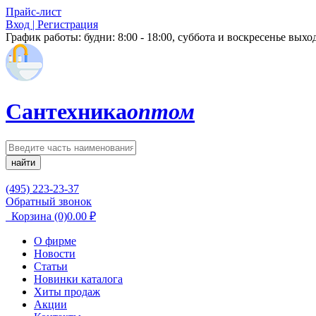
Прайс-лист
Вход | Регистрация
График работы:
будни: 8:00 - 18:00, суббота и воскресенье вых
Сантехника
оптом
найти
(495) 223-23-37
Обратный звонок
Корзина
(0)
0.00
₽
О фирме
Новости
Статьи
Новинки каталога
Хиты продаж
Акции