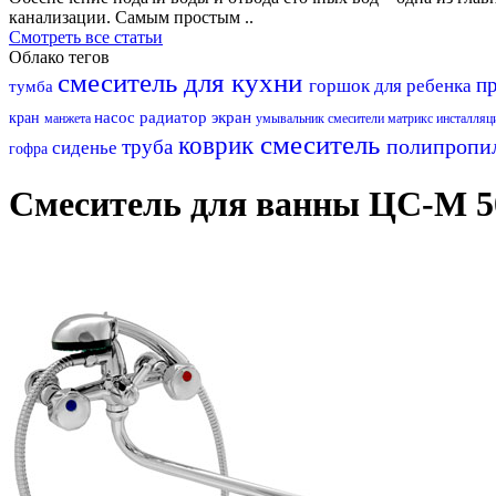
канализации. Самым простым ..
Смотреть все статьи
Облако тегов
смеситель для кухни
п
горшок для ребенка
тумба
насос
радиатор
экран
кран
манжета
умывальник
смесители матрикс
инсталляц
смеситель
коврик
полипропи
труба
сиденье
гофра
Смеситель для ванны ЦС-М 50