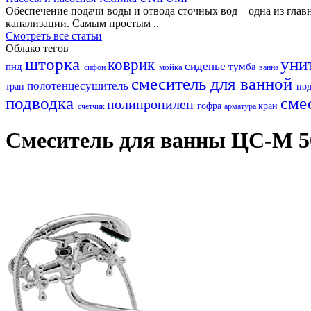
Обеспечение подачи воды и отвода сточных вод – одна из гл
канализации. Самым простым ..
Смотреть все статьи
Облако тегов
шторка
уни
коврик
сиденье
пнд
тумба
мойка
сифон
ванна
смеситель для ванной
полотенцесушитель
трап
по
подводка
сме
полипропилен
гофра
кран
счетчик
арматура
Смеситель для ванны ЦС-М 50