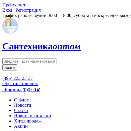
Прайс-лист
Вход | Регистрация
График работы:
будни: 8:00 - 18:00, суббота и воскресенье вых
Сантехника
оптом
найти
(495) 223-23-37
Обратный звонок
Корзина
(0)
0.00
₽
О фирме
Новости
Статьи
Новинки каталога
Хиты продаж
Акции