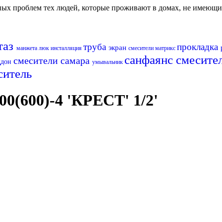
авных проблем тех людей, которые проживают в домах, не имеющ
таз
труба
прокладка
экран
манжета
люк
инсталляция
смесители матрикс
санфаянс
смесите
смесители самара
ддон
умывальник
ситель
0(600)-4 'КРЕСТ' 1/2'