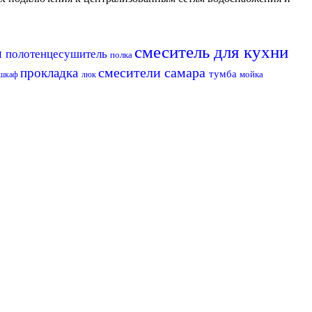
смеситель для кухни
н
полотенцесушитель
полка
смесители самара
прокладка
тумба
мойка
шкаф
люк