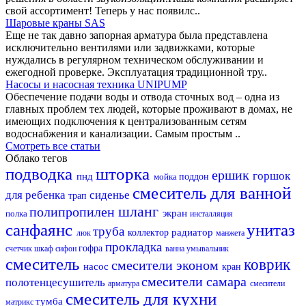
свой ассортимент! Теперь у нас появилс..
Шаровые краны SAS
Еще не так давно запорная арматура была представлена
исключительно вентилями или задвижками, которые
нуждались в регулярном техническом обслуживании и
ежегодной проверке. Эксплуатация традиционной тру..
Насосы и насосная техника UNIPUMP
Обеспечение подачи воды и отвода сточных вод – одна из
главных проблем тех людей, которые проживают в домах, не
имеющих подключения к централизованным сетям
водоснабжения и канализации. Самым простым ..
Смотреть все статьи
Облако тегов
подводка
шторка
ершик
горшок
пнд
мойка
поддон
смеситель для ванной
для ребенка
сиденье
трап
шланг
полипропилен
экран
полка
инсталляция
санфаянс
унитаз
труба
радиатор
коллектор
люк
манжета
прокладка
гофра
счетчик
шкаф
сифон
ванна
умывальник
смеситель
коврик
смесители эконом
насос
кран
смесители самара
полотенцесушитель
арматура
смесители
смеситель для кухни
тумба
матрикс