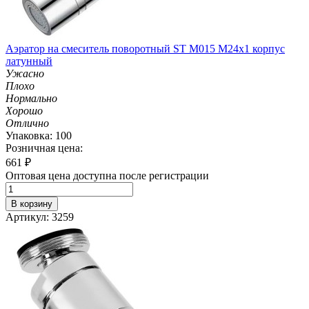
Аэратор на смеситель поворотный ST M015 M24х1 корпус
латунный
Ужасно
Плохо
Нормально
Хорошо
Отлично
Упаковка: 100
Розничная цена:
661
₽
Оптовая цена доступна после регистрации
В корзину
Артикул: 3259