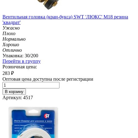
Вентильная головка (кран-букса) SWT 'ЛЮКС' М18 резина
'квадрат'
Ужасно
Плохо
Нормально
Хорошо
Отлично
Упаковка: 30/200
Перейти в группу
Розничная цена:
283
₽
Оптовая цена доступна после регистрации
В корзину
Артикул: 4517