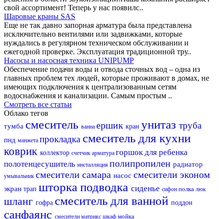
свой ассортимент! Теперь у нас появилс..
Шаровые краны SAS
Еще не так давно запорная арматура была представлена
исключительно вентилями или задвижками, которые
нуждались в регулярном техническом обслуживании и
ежегодной проверке. Эксплуатация традиционной тру..
Насосы и насосная техника UNIPUMP
Обеспечение подачи воды и отвода сточных вод – одна из
главных проблем тех людей, которые проживают в домах, не
имеющих подключения к централизованным сетям
водоснабжения и канализации. Самым простым ..
Смотреть все статьи
Облако тегов
смеситель
унитаз
ершик
труба
тумба
кран
ванна
смеситель для кухни
прокладка
пнд
манжета
коврик
горшок для ребенка
коллектор
счетчик
арматура
полипропилен
полотенцесушитель
радиатор
инсталляция
смесители самара
смесители эконом
насос
умывальник
шторка
подводка
сиденье
экран
трап
полка
сифон
люк
смеситель для ванной
шланг
гофра
поддон
санфаянс
мойка
смесители матрикс
шкаф