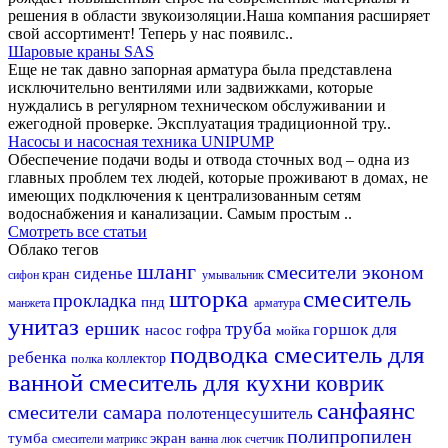
решения в области звукоизоляции.Наша компания расширяет
свой ассортимент! Теперь у нас появилс..
Шаровые краны SAS
Еще не так давно запорная арматура была представлена
исключительно вентилями или задвижками, которые
нуждались в регулярном техническом обслуживании и
ежегодной проверке. Эксплуатация традиционной тру..
Насосы и насосная техника UNIPUMP
Обеспечение подачи воды и отвода сточных вод – одна из
главных проблем тех людей, которые проживают в домах, не
имеющих подключения к централизованным сетям
водоснабжения и канализации. Самым простым ..
Смотреть все статьи
Облако тегов
шланг
смесители эконом
сиденье
кран
сифон
умывальник
шторка
смеситель
прокладка
пнд
манжета
арматура
унитаз
ершик
труба
горшок для
насос
гофра
мойка
подводка
смеситель для
ребенка
полка
коллектор
ванной
смеситель для кухни
коврик
санфаянс
смесители самара
полотенцесушитель
полипропилен
тумба
экран
смесители матрикс
ванна
люк
счетчик