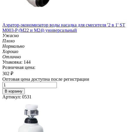
Аэратор-экономизатор воды насадка для смесителя '2 в 1' ST
M003-P (М22 и M24) универсальный
Ужасно
Плохо
Нормально
Хорошо
Отлично
Упаковка: 144
Розничная цена:
302
₽
Оптовая цена доступна после регистрации
В корзину
Артикул: 0531