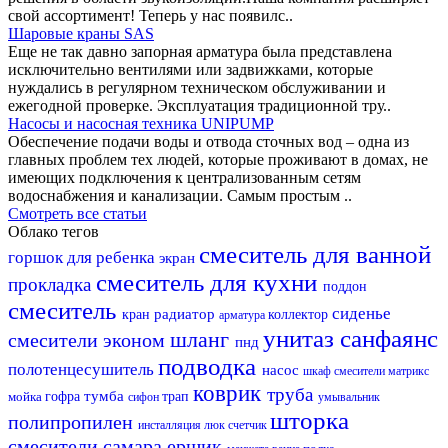
свой ассортимент! Теперь у нас появилс..
Шаровые краны SAS
Еще не так давно запорная арматура была представлена
исключительно вентилями или задвижками, которые
нуждались в регулярном техническом обслуживании и
ежегодной проверке. Эксплуатация традиционной тру..
Насосы и насосная техника UNIPUMP
Обеспечение подачи воды и отвода сточных вод – одна из
главных проблем тех людей, которые проживают в домах, не
имеющих подключения к централизованным сетям
водоснабжения и канализации. Самым простым ..
Смотреть все статьи
Облако тегов
смеситель для ванной
горшок для ребенка
экран
смеситель для кухни
прокладка
поддон
смеситель
сиденье
радиатор
кран
коллектор
арматура
унитаз
санфаянс
шланг
смесители эконом
пнд
подводка
полотенцесушитель
насос
шкаф
смесители матрикс
коврик
труба
тумба
мойка
гофра
трап
сифон
умывальник
шторка
полипропилен
инсталляция
люк
счетчик
смесители самара
ершик