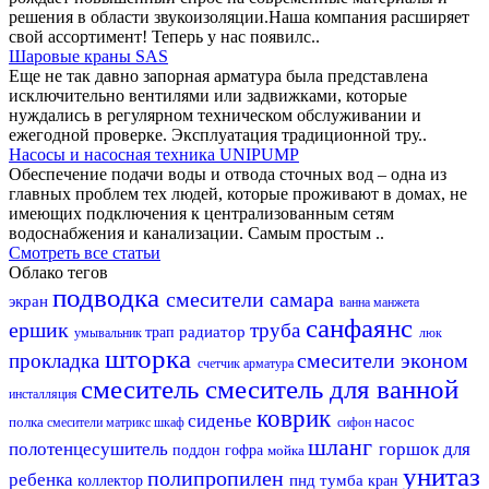
решения в области звукоизоляции.Наша компания расширяет
свой ассортимент! Теперь у нас появилс..
Шаровые краны SAS
Еще не так давно запорная арматура была представлена
исключительно вентилями или задвижками, которые
нуждались в регулярном техническом обслуживании и
ежегодной проверке. Эксплуатация традиционной тру..
Насосы и насосная техника UNIPUMP
Обеспечение подачи воды и отвода сточных вод – одна из
главных проблем тех людей, которые проживают в домах, не
имеющих подключения к централизованным сетям
водоснабжения и канализации. Самым простым ..
Смотреть все статьи
Облако тегов
подводка
смесители самара
экран
ванна
манжета
санфаянс
ершик
труба
радиатор
трап
умывальник
люк
шторка
смесители эконом
прокладка
счетчик
арматура
смеситель
смеситель для ванной
инсталляция
коврик
сиденье
насос
полка
смесители матрикс
шкаф
сифон
шланг
полотенцесушитель
горшок для
поддон
гофра
мойка
унитаз
полипропилен
ребенка
пнд
тумба
коллектор
кран