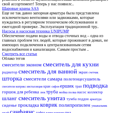
свой ассортимент! Теперь у нас появилс..
Шаровые краны SAS
Еще не так давно запорная арматура была представлена
исключительно вентилями или задвижками, которые
нуждались в регулярном техническом обслуживании и
ежегодной проверке. Эксплуатация традиционной тру..
Насосы и насосная техника UNIPUMP
Обеспечение подачи воды и отвода сточных вод – одна из
главных проблем тех людей, которые проживают в домах, не
имеющих подключения к централизованным сетям
водоснабжения и канализации. Самым простым ..
Смотреть все статьи
Облако тегов
смеситель для кухни
смесители эконом
смеситель для ванной
радиатор
экран
счетчик
шторка
смесители самара
полотенцесушитель
подводка
ершик
кран
трап
смесители матрикс
инсталляция
сифон
труба
горшок для ребенка
насос
мойка
полка
коллектор
люк
смеситель
унитаз
шланг
тумба
поддон
арматура
коврик
полипропилен
прокладка
сиденье
умывальник
санфаянс
пнд
гофра
шкаф
ванна
манжета