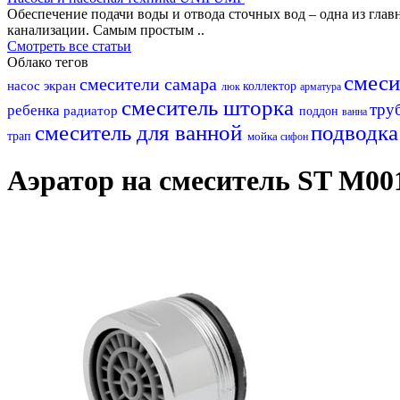
Обеспечение подачи воды и отвода сточных вод – одна из гл
канализации. Самым простым ..
Смотреть все статьи
Облако тегов
смеси
смесители самара
насос
экран
коллектор
люк
арматура
смеситель
шторка
тру
ребенка
радиатор
поддон
ванна
смеситель для ванной
подводк
трап
мойка
сифон
Аэратор на смеситель ST М00