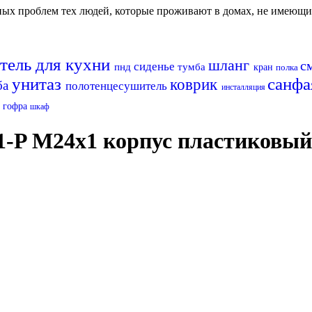
авных проблем тех людей, которые проживают в домах, не имеющ
тель для кухни
шланг
с
сиденье
пнд
тумба
кран
полка
унитаз
санф
коврик
ба
полотенцесушитель
инсталляция
а
гофра
шкаф
1-P М24х1 корпус пластиковый