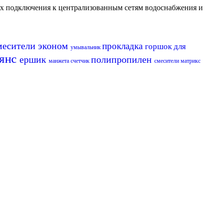
их подключения к централизованным сетям водоснабжения и
месители эконом
прокладка
горшок для
умывальник
аянс
ершик
полипропилен
манжета
счетчик
смесители матрикс