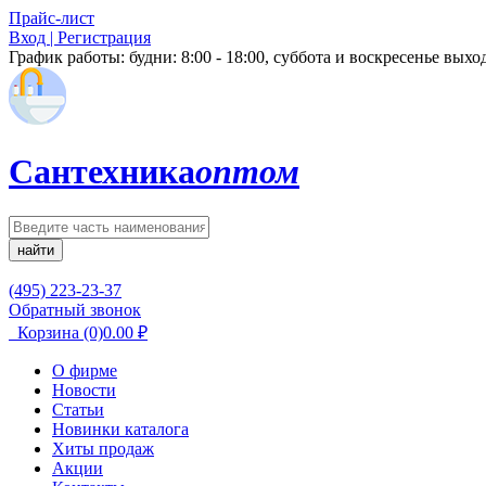
Прайс-лист
Вход | Регистрация
График работы:
будни: 8:00 - 18:00, суббота и воскресенье вых
Сантехника
оптом
найти
(495) 223-23-37
Обратный звонок
Корзина
(0)
0.00
₽
О фирме
Новости
Статьи
Новинки каталога
Хиты продаж
Акции