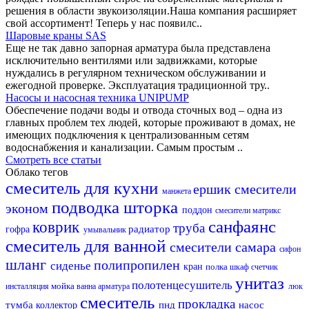
решения в области звукоизоляции.Наша компания расширяет
свой ассортимент! Теперь у нас появилс..
Шаровые краны SAS
Еще не так давно запорная арматура была представлена
исключительно вентилями или задвижками, которые
нуждались в регулярном техническом обслуживании и
ежегодной проверке. Эксплуатация традиционной тру..
Насосы и насосная техника UNIPUMP
Обеспечение подачи воды и отвода сточных вод – одна из
главных проблем тех людей, которые проживают в домах, не
имеющих подключения к централизованным сетям
водоснабжения и канализации. Самым простым ..
Смотреть все статьи
Облако тегов
смеситель для кухни
ершик
смесители
манжета
подводка
шторка
эконом
поддон
смесители матрикс
санфаянс
коврик
труба
радиатор
гофра
умывальник
смеситель для ванной
смесители самара
сифон
шланг
полипропилен
сиденье
кран
полка
шкаф
счетчик
унитаз
полотенцесушитель
мойка
инсталляция
ванна
арматура
люк
смеситель
прокладка
тумба
пнд
насос
коллектор