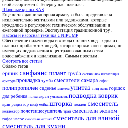
свой ассортимент! Теперь у нас появилс..
Шаровые краны SAS
Еще не так давно запорная арматура была представлена
исключительно вентилями или задвижками, которые
нуждались в регулярном техническом обслуживании и
ежегодной проверке. Эксплуатация традиционной тру..
Насосы и насосная техника UNIPUMP
Обеспечение подачи воды и отвода сточных вод – одна из
главных проблем тех людей, которые проживают в домах, не
имеющих подключения к централизованным сетям
водоснабжения и канализации. Самым простым ..
Смотреть все статьи
Облако тегов
санфаянс
шланг
ершик
труба
счетчик
люк
инсталляция
смесители самара
прокладка
тумба
арматура
сифон
унитаз
полипропилен
сиденье
горшок
пнд
манжета
ванна
подводка
коврик
для ребенка
экран
полка
умывальник
шторка
смеситель
радиатор
кран
мойка
поддон
шкаф
смесители эконом
полотенцесушитель
коллектор
трап
смеситель для ванной
насос
гофра
смесители матрикс
смеситель для кухни