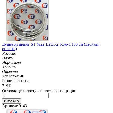
Душевой шланг ST №22 1/2'х1/2' Конус 180 см (двойная
оплетка)
Ужасно
Плохо
Нормально
Хорошо
Отлично
Упаковка: 40
Розничная цена:
719
₽
Оптовая цена доступна после регистрации
В корзину
Артикул: 9143