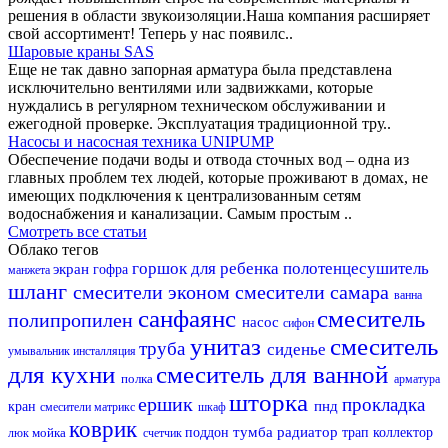
решения в области звукоизоляции.Наша компания расширяет
свой ассортимент! Теперь у нас появилс..
Шаровые краны SAS
Еще не так давно запорная арматура была представлена
исключительно вентилями или задвижками, которые
нуждались в регулярном техническом обслуживании и
ежегодной проверке. Эксплуатация традиционной тру..
Насосы и насосная техника UNIPUMP
Обеспечение подачи воды и отвода сточных вод – одна из
главных проблем тех людей, которые проживают в домах, не
имеющих подключения к централизованным сетям
водоснабжения и канализации. Самым простым ..
Смотреть все статьи
Облако тегов
горшок для ребенка
полотенцесушитель
экран
гофра
манжета
шланг
смесители эконом
смесители самара
ванна
санфаянс
смеситель
полипропилен
насос
сифон
унитаз
смеситель
труба
сиденье
умывальник
инсталляция
для кухни
смеситель для ванной
полка
арматура
шторка
ершик
прокладка
пнд
кран
смесители матрикс
шкаф
коврик
тумба
радиатор
мойка
поддон
трап
коллектор
люк
счетчик