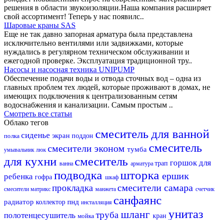
решения в области звукоизоляции.Наша компания расширяет
свой ассортимент! Теперь у нас появилс..
Шаровые краны SAS
Еще не так давно запорная арматура была представлена
исключительно вентилями или задвижками, которые
нуждались в регулярном техническом обслуживании и
ежегодной проверке. Эксплуатация традиционной тру..
Насосы и насосная техника UNIPUMP
Обеспечение подачи воды и отвода сточных вод – одна из
главных проблем тех людей, которые проживают в домах, не
имеющих подключения к централизованным сетям
водоснабжения и канализации. Самым простым ..
Смотреть все статьи
Облако тегов
смеситель для ванной
сиденье
экран
полка
поддон
смеситель
смесители эконом
тумба
умывальник
люк
для кухни
смеситель
горшок для
трап
ванна
арматура
подводка
шторка
ершик
ребенка
гофра
шкаф
смесители самара
прокладка
смесители матрикс
манжета
счетчик
санфаянс
радиатор
пнд
коллектор
инсталляция
унитаз
шланг
труба
полотенцесушитель
мойка
кран