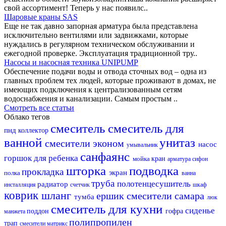
свой ассортимент! Теперь у нас появилс..
Шаровые краны SAS
Еще не так давно запорная арматура была представлена
исключительно вентилями или задвижками, которые
нуждались в регулярном техническом обслуживании и
ежегодной проверке. Эксплуатация традиционной тру..
Насосы и насосная техника UNIPUMP
Обеспечение подачи воды и отвода сточных вод – одна из
главных проблем тех людей, которые проживают в домах, не
имеющих подключения к централизованным сетям
водоснабжения и канализации. Самым простым ..
Смотреть все статьи
Облако тегов
смеситель
смеситель для
пнд
коллектор
ванной
унитаз
смесители эконом
насос
умывальник
санфаянс
горшок для ребенка
мойка
кран
арматура
сифон
шторка
подводка
прокладка
экран
полка
ванна
труба
полотенцесушитель
радиатор
инсталляция
счетчик
шкаф
коврик
шланг
ершик
смесители самара
тумба
люк
смеситель для кухни
сиденье
поддон
гофра
манжета
полипропилен
трап
смесители матрикс