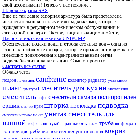
свой ассортимент! Теперь у нас появилс..
Шаровые краны SAS
Еще не так давно запорная арматура была представлена
исключительно вентилями или задвижками, которые
нуждались в регулярном техническом обслуживании и
ежегодной проверке. Эксплуатация традиционной тру..
Насосы и насосная техника UNIPUMP
Обеспечение подачи воды и отвода сточных вод – одна из
главных проблем тех людей, которые проживают в домах, не
имеющих подключения к централизованным сетям
водоснабжения и канализации. Самым простым ..
Смотреть все статьи
Облако тегов
санфаянс
радиатор
поддон
полка
коллектор
люк
умывальник
смеситель для кухни
шланг
арматура
инсталляция
смеситель
смесители самара
полипропилен
сифон
шторка
подводка
ершик
прокладка
кран
счетчик
унитаз
смеситель для
мойка
смесители матрикс
ванной
труба
тумба
насос
экран
гофра
трап
ванна
манжета
шкаф
коврик
горшок для ребенка
полотенцесушитель
пнд
смесители эконом
сиденье