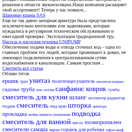
решения в области звукоизоляции.Наша компания расширяет
свой ассортимент! Теперь у нас появилс..
Шаровые краны SAS
Еще не так давно запорная арматура была представлена
исключительно вентилями или задвижками, которые
нуждались в регулярном техническом обслуживании и
ежегодной проверке. Эксплуатация традиционной тру..
Насосы и насосная техника UNIPUMP
Обеспечение подачи воды и отвода сточных вод – одна из
главных проблем тех людей, которые проживают в домах, не
имеющих подключения к централизованным сетям
водоснабжения и канализации. Самым простым ..
Смотреть все статьи
Облако тегов
унитаз
ершик
полотенцесушитель
трап
смесители матрикс
санфаянс
коврик
труба
сиденье
тумба
люк
счетчик
смеситель для кухни
шланг
радиатор
коллектор
смеситель
шторка
пнд
поддон
кран
арматура
подводка
прокладка
мойка
манжета
умывальник
смеситель для ванной
полипропилен
насос
смесители самара
горшок для ребенка
экран
сифон
шкаф