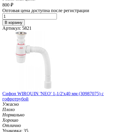
800
₽
Оптовая цена доступна после регистрации
В корзину
Артикул: 5821
Сифон WIRQUIN 'NEO' 1-1/2'х40 мм (30987075) с
гофротрубой
Ужасно
Плохо
Нормально
Хорошо
Отлично
Упаковка: 35