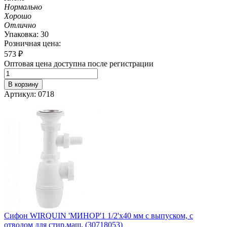
Нормально
Хорошо
Отлично
Упаковка: 30
Розничная цена:
573
₽
Оптовая цена доступна после регистрации
В корзину
Артикул: 0718
Сифон WIRQUIN 'МИНОР'1 1/2'х40 мм с выпуском, с
отводом для стир.маш. (30718053)