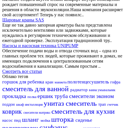
рождает повышенный спрос на современные материалы и
решения в области звукоизоляции.Наша компания расширяет
свой ассортимент! Теперь у нас появилс..
Шаровые краны SAS
Еще не так давно запорная арматура была представлена
исключительно вентилями или задвижками, которые
нуждались в регулярном техническом обслуживании и
ежегодной проверке. Эксплуатация традиционной тру..
Насосы и насосная техника UNIPUMP
Обеспечение подачи воды и отвода сточных вод – одна из
главных проблем тех людей, которые проживают в домах, не
имеющих подключения к централизованным сетям
водоснабжения и канализации. Самым простым ..
Смотреть все статьи
Облако тегов
горшок для ребенка
полотенцесушитель
кран
гофра
манжета
смеситель для ванной
радиатор
ванна
умывальник
ершик
смесители эконом
прокладка
труба
полка
унитаз
смеситель
поддон
трап
шкаф
инсталляция
счетчик
смеситель для кухни
коврик
смесители матрикс
шторка
шланг
сиденье
насос
пнд
мойка
санфаянс
полипропилен