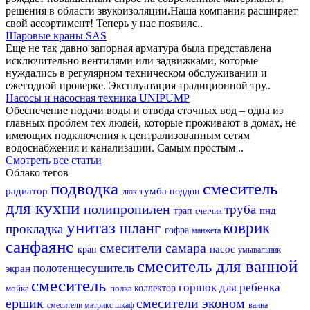
решения в области звукоизоляции.Наша компания расширяет
свой ассортимент! Теперь у нас появилс..
Шаровые краны SAS
Еще не так давно запорная арматура была представлена
исключительно вентилями или задвижками, которые
нуждались в регулярном техническом обслуживании и
ежегодной проверке. Эксплуатация традиционной тру..
Насосы и насосная техника UNIPUMP
Обеспечение подачи воды и отвода сточных вод – одна из
главных проблем тех людей, которые проживают в домах, не
имеющих подключения к централизованным сетям
водоснабжения и канализации. Самым простым ..
Смотреть все статьи
Облако тегов
подводка
смеситель
радиатор
тумба
поддон
люк
для кухни
полипропилен
труба
пнд
трап
счетчик
унитаз
шланг
коврик
прокладка
гофра
манжета
санфаянс
смесители самара
насос
кран
умывальник
смеситель для ванной
полотенцесушитель
экран
смеситель
горшок для ребенка
мойка
полка
коллектор
ершик
смесители эконом
смесители матрикс
шкаф
ванна