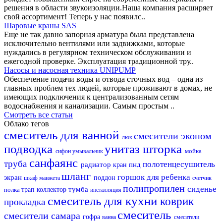
решения в области звукоизоляции.Наша компания расширяет
свой ассортимент! Теперь у нас появилс..
Шаровые краны SAS
Еще не так давно запорная арматура была представлена
исключительно вентилями или задвижками, которые
нуждались в регулярном техническом обслуживании и
ежегодной проверке. Эксплуатация традиционной тру..
Насосы и насосная техника UNIPUMP
Обеспечение подачи воды и отвода сточных вод – одна из
главных проблем тех людей, которые проживают в домах, не
имеющих подключения к централизованным сетям
водоснабжения и канализации. Самым простым ..
Смотреть все статьи
Облако тегов
смеситель для ванной
смесители эконом
люк
подводка
унитаз
шторка
мойка
сифон
умывальник
санфаянс
труба
полотенцесушитель
радиатор
пнд
кран
шланг
горшок для ребенка
экран
поддон
шкаф
манжета
счетчик
полипропилен
сиденье
тумба
полка
трап
коллектор
инсталляция
смеситель для кухни
коврик
прокладка
смеситель
смесители самара
гофра
ванна
смесители