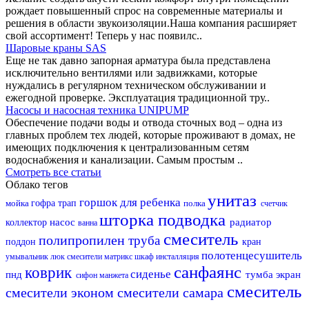
рождает повышенный спрос на современные материалы и
решения в области звукоизоляции.Наша компания расширяет
свой ассортимент! Теперь у нас появилс..
Шаровые краны SAS
Еще не так давно запорная арматура была представлена
исключительно вентилями или задвижками, которые
нуждались в регулярном техническом обслуживании и
ежегодной проверке. Эксплуатация традиционной тру..
Насосы и насосная техника UNIPUMP
Обеспечение подачи воды и отвода сточных вод – одна из
главных проблем тех людей, которые проживают в домах, не
имеющих подключения к централизованным сетям
водоснабжения и канализации. Самым простым ..
Смотреть все статьи
Облако тегов
унитаз
горшок для ребенка
мойка
гофра
трап
полка
счетчик
шторка
подводка
насос
радиатор
коллектор
ванна
смеситель
полипропилен
труба
поддон
кран
полотенцесушитель
умывальник
люк
смесители матрикс
шкаф
инсталляция
санфаянс
коврик
сиденье
пнд
тумба
экран
сифон
манжета
смеситель
смесители эконом
смесители самара