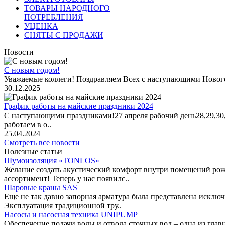
ТОВАРЫ НАРОДНОГО
ПОТРЕБЛЕНИЯ
УЦЕНКА
СНЯТЫ С ПРОДАЖИ
Новости
С новым годом!
Уважаемые коллеги! Поздравляем Всех с наступающими Новог
30.12.2025
График работы на майские праздники 2024
С наступающими праздниками!27 апреля рабочий день28,29,30,1 
работаем в о..
25.04.2024
Смотреть все новости
Полезные статьи
Шумоизоляция «TONLOS»
Желание создать акустический комфорт внутри помещений рож
ассортимент! Теперь у нас появилс..
Шаровые краны SAS
Еще не так давно запорная арматура была представлена исклю
Эксплуатация традиционной тру..
Насосы и насосная техника UNIPUMP
Обеспечение подачи воды и отвода сточных вод – одна из гл