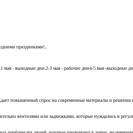
одними праздниками!..
мая - выходные дни.2-3 мая - рабочие дни4-5 мая -выходные дни6
дает повышенный спрос на современные материалы и решения в
чительно вентилями или задвижками, которые нуждались в регу
авных проблем тех людей, которые проживают в домах, не имеющ