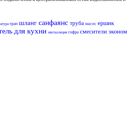
санфаянс
шланг
ершик
труба
насос
трап
матура
тель для кухни
смесители эконом
гофра
инсталляция