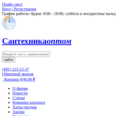
Прайс-лист
Вход | Регистрация
График работы:
будни: 8:00 - 18:00, суббота и воскресенье вых
Сантехника
оптом
найти
(495) 223-23-37
Обратный звонок
Корзина
(0)
0.00
₽
О фирме
Новости
Статьи
Новинки каталога
Хиты продаж
Акции