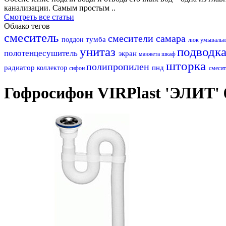
канализации. Самым простым ..
Смотреть все статьи
Облако тегов
смеситель
смесители самара
тумба
поддон
люк
умываль
унитаз
подводк
полотенцесушитель
экран
манжета
шкаф
шторка
полипропилен
радиатор
пнд
коллектор
сифон
смесит
Гофросифон VIRPlast 'ЭЛИТ' 6