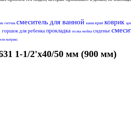
смеситель для ванной
коврик
кран
ник
счетчик
ванна
ар
а
смеси
прокладка
горшок для ребенка
сиденье
полка
мойка
ели матрикс
31 1-1/2'х40/50 мм (900 мм)